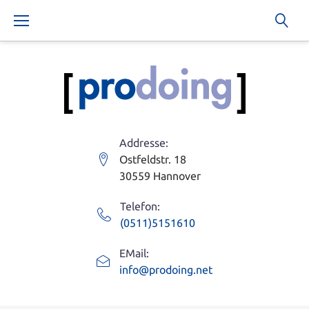
S
k
i
p
t
o
c
Addresse:
o
Ostfeldstr. 18
n
30559 Hannover
t
Telefon:
e
(0511)5151610
n
t
EMail:
info@prodoing.net